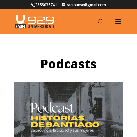
3855035741
radiounse@gmail.com
Podcasts